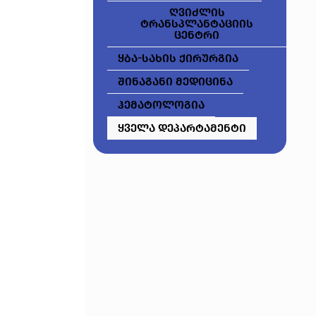
ღვიძლის
ტრანსპლანტაციის
ცენტრი
ყბა-სახის ქირურგია
შინაგანი მედიცინა
ჰემატოლოგია
ყველა დეპარტამენტი