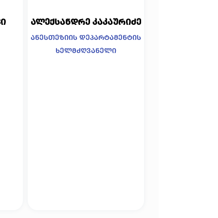
ი
ალექსანდრე კაკაურიძე
ანესთეზიის დეპარტამენტის
ხელმძღვანელი