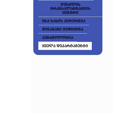
ღვიძლის
ტრანსპლანტაციის
ცენტრი
ყბა-სახის ქირურგია
შინაგანი მედიცინა
ჰემატოლოგია
ყველა დეპარტამენტი