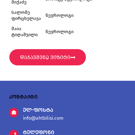
მიქაძე
სალომე
ნევროლოგი
ფირცხელავა
მაია
ნევროლოგი
ტიღაშვილი
დაჯავშვნე ვიზიტი
კონტაქტი
ელ-ფოსტა
info@ahtbilisi.com
ტელეფონი