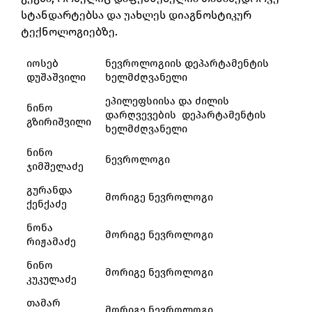
სტანდარტებსა და უახლეს დიაგნოსტიკურ
ტექნოლოგიებზე.
იოსებ
ნევროლოგიის დეპარტამენტის
დუშაშვილი
ხელმძღვანელი
ეპილეფსიისა და ძილის
ნინო
დარღვევების დეპარტამენტის
გზირიშვილი
ხელმძღვანელი
ნინო
ნევროლოგი
ჯიმშელაძე
გურანდა
მორიგე ნევროლოგი
ქენქაძე
ნონა
მორიგე ნევროლოგი
რიჟამაძე
ნინო
მორიგე ნევროლოგი
კუკულაძე
თამარ
მორიგე ნევროლოგი