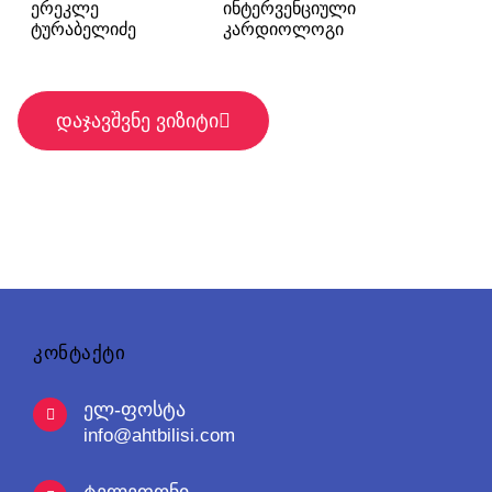
ერეკლე
ინტერვენციული
ტურაბელიძე
კარდიოლოგი
დაჯავშვნე ვიზიტი
კონტაქტი
ელ-ფოსტა
info@ahtbilisi.com
ტელეფონი