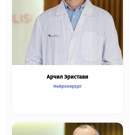
Арчил Эристави
Нейрохирург