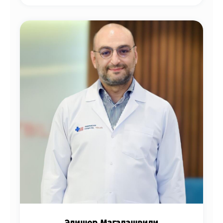
Эдишер Магалашвили