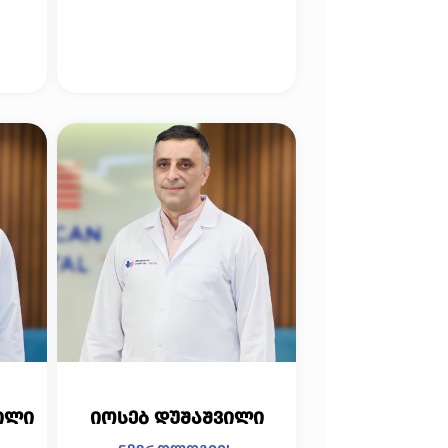
ილი
იოსებ დუშაშვილი