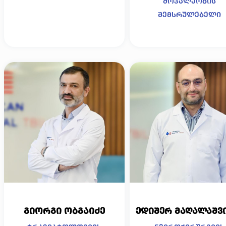
მოვალეობის
შემსრულებელი
გიორგი ობგაიძე
ედიშერ მაღალაშვ