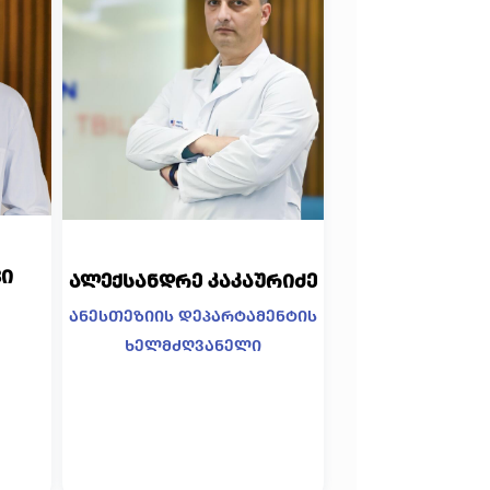
ი
ალექსანდრე კაკაურიძე
ანესთეზიის დეპარტამენტის
ხელმძღვანელი