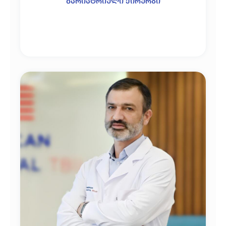
ბარიატრიული ქირურგი