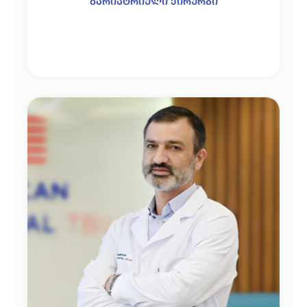
ბარიატრიული ქირურგი