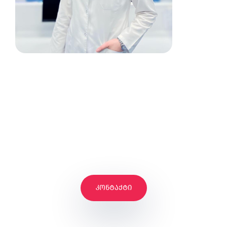
გაქვს კითხვები?
Ჩვენი Გუნდი Მალე
Გიპასუხებთ,
Გამოგვიგზავნეთ
Შეტყობინება
კონტაქტი