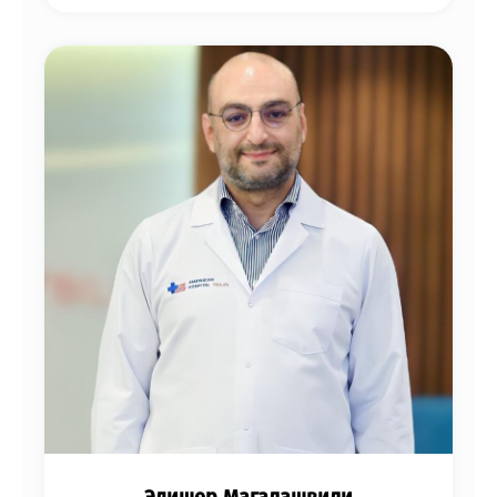
Эдишер Магалашвили