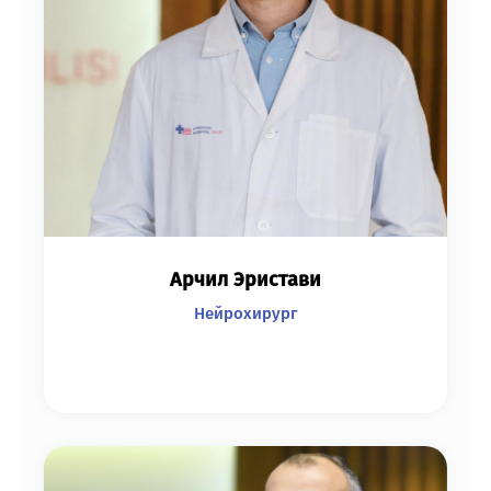
Арчил Эристави
Нейрохирург