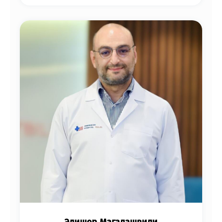
Эдишер Магалашвили