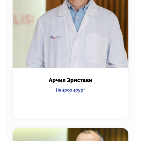
Арчил Эристави
Нейрохирург