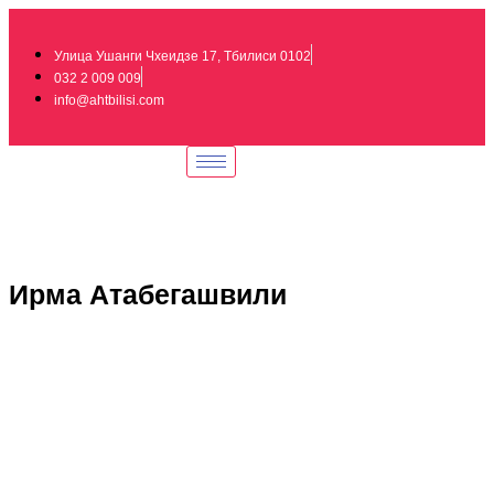
Улица Ушанги Чхеидзе 17, Тбилиси 0102
032 2 009 009
info@ahtbilisi.com
Ирма Атабегашвили